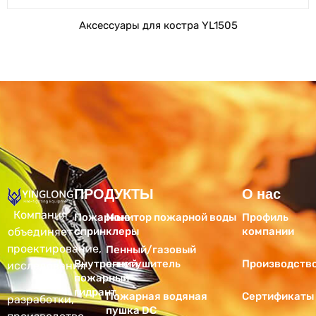
Аксессуары для костра YL1505
ПРОДУКТЫ
Продукция
О нас
Компания
Пожарные
Монитор пожарной воды
Профиль
объединяет
спринклеры
компании
проектирование,
Пенный/газовый
Внутренний
огнетушитель
Производств
исследования
пожарный
и
гидрант
Пожарная водяная
Сертификаты
разработки,
пушка DC