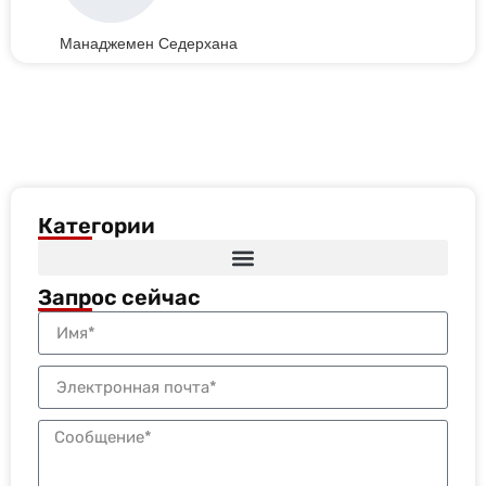
Манаджемен Седерхана
Категории
Запрос сейчас
Пожарный шланг и катушка для пожарного шланга