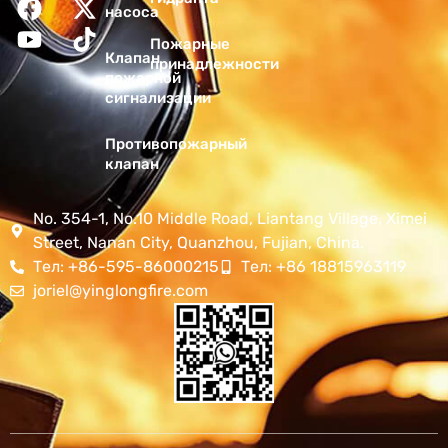
насоса
Пожарные
Клапан
принадлежности
пожарной
сигнализации
Противопожарный
клапан
No. 354-1, No.10 Middle Road, Liantang Village, Ximei
Street, Nanan City, Quanzhou, Fujian, China.
Тел: +86-595-86000215
Тел: +86 18815963119
joriel@yinglongfire.com