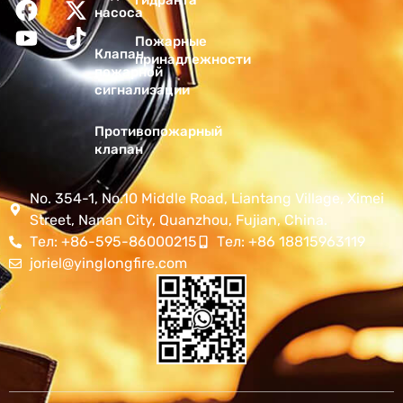
гидранта
насоса
Пожарные
Клапан
принадлежности
пожарной
сигнализации
Противопожарный
клапан
No. 354-1, No.10 Middle Road, Liantang Village, Ximei
Street, Nanan City, Quanzhou, Fujian, China.
Тел: +86-595-86000215
Тел: +86 18815963119
joriel@yinglongfire.com