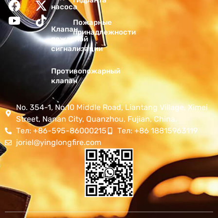
гидранта
насоса
Пожарные
Клапан
принадлежности
пожарной
сигнализации
Противопожарный
клапан
No. 354-1, No.10 Middle Road, Liantang Village, Ximei
Street, Nanan City, Quanzhou, Fujian, China.
Тел: +86-595-86000215
Тел: +86 18815963119
joriel@yinglongfire.com