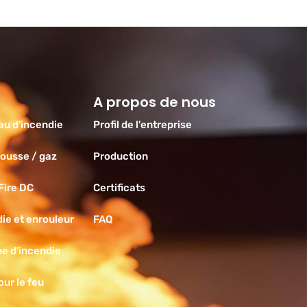
A propos de nous
au d'incendie
Profil de l'entreprise
mousse / gaz
Production
 Fire DC
Certificats
ie et enrouleur
FAQ
e d'incendie
ur le feu