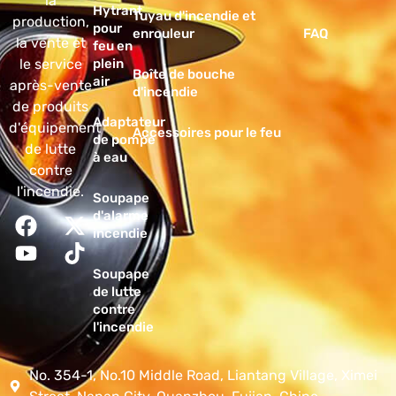
la
Hytrant
Tuyau d'incendie et
production,
pour
enrouleur
FAQ
la vente et
feu en
le service
plein
Boîte de bouche
air
après-vente
d'incendie
de produits
Adaptateur
d'équipement
Accessoires pour le feu
de pompe
de lutte
à eau
contre
l'incendie.
Soupape
d'alarme
incendie
Soupape
de lutte
contre
l'incendie
No. 354-1, No.10 Middle Road, Liantang Village, Ximei