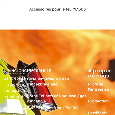
Accessoires pour le feu YL1503
PRODUITS
Produits
A propos
de nous
L'entreprise
Gicleurs
Contrôleur d'eau
intègre la
d'incendie
d'incendie
Profil de
l'entreprise
conception,
Borne
Extincteur à mousse / gaz
la recherche
d'incendie
Production
et le
intérieure
Pistolet à eau Fire DC
développement,
Certificats