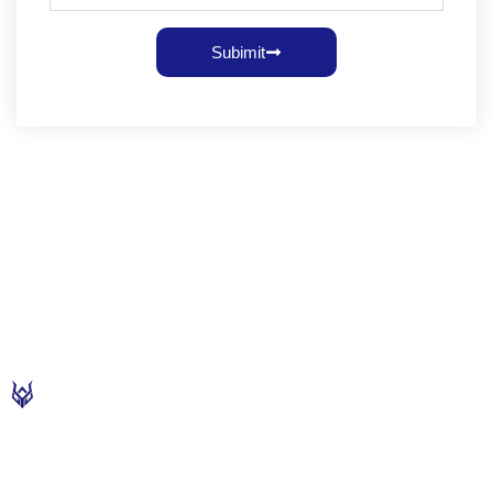
Subimit
PRODUITS
Produits
A propos
de nous
L'entreprise
Gicleurs
Contrôleur d'eau d'incendie
d'incendie
Profil de
intègre la
l'entreprise
conception,
Extincteur à mousse / gaz