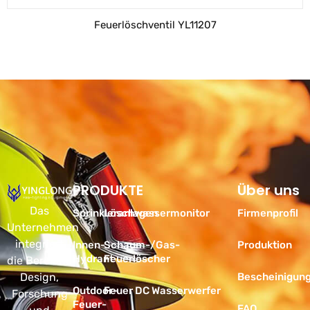
Feuerlöschventil YL11207
PRODUKTE
Produkte
Über uns
Das
Sprinkleranlagen
Löschwassermonitor
Firmenprofil
Unternehmen
integriert
Innen-
Schaum-/Gas-
Produktion
Hydrant
Feuerlöscher
die Bereiche
Design,
Bescheinigun
Outdoor-
Feuer DC Wasserwerfer
Forschung
Feuer-
FAQ