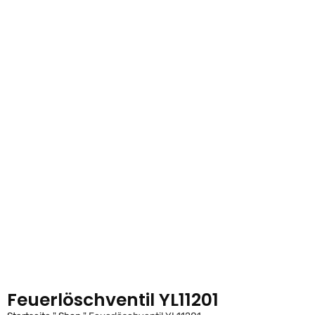
Feuerlöschventil YL11201