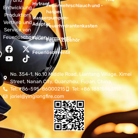
und
Hytrant
Feuerwehrschlauch und -
Entwicklung,
haspel
Produktion,
Wasserpumpen-
Vertrieb und
Adapter
Feuerhydrantenkasten
Service von
Feuerlöschgeräten.
Feueralarmventil
Feuer-Zubehör
Feuerlöschventil
No. 354-1, No.10 Middle Road, Liantang Village, Ximei
Street, Nanan City, Quanzhou, Fujian, China.
Tel: +86-595-86000215
Tel: +86 18815963119
joriel@yinglongfire.com