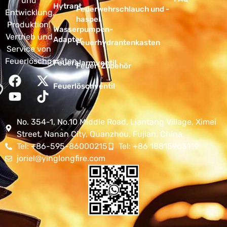
und
Hytrant
Feuerwehrschlauch und -
Entwicklung,
haspel
Produktion,
Wasserpumpen-
Vertrieb und
Adapter
Feuerhydrantenkasten
Service von
Feuerlöschgeräten.
Feueralarmventil
Feuer-Zubehör
Feuerlöschventil
No. 354-1, No.10 Middle Road, Liantang Village, Ximei
Street, Nanan City, Quanzhou, Fujian, China.
Tel: +86-595-86000215
Tel: +86 18815963119
joriel@yinglongfire.com