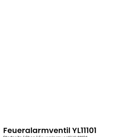
Feueralarmventil YL11101