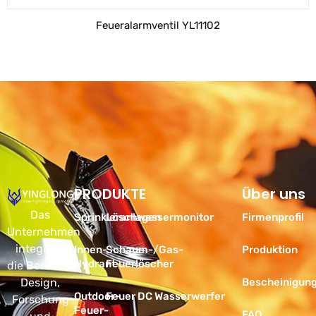
Feueralarmventil YL11102
PRODUKTE
Produkte
Über uns
Das
Sprinkleranlagen
Löschwassermonitor
Firmenprofil
Unternehmen
integriert
Innen-
Schaum-/Gas-
Produktion
Hydrant
Feuerlöscher
die Bereiche
Design,
Bescheinigun
Outdoor-
Feuer DC Wasserwerfer
Forschung
Feuer-
FAQ