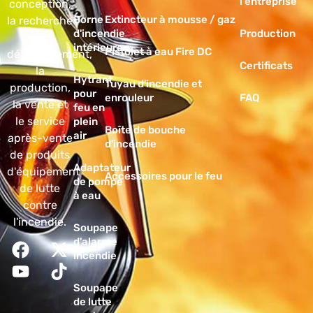
l'entreprise
conception,
Borne
Extincteur à mousse / gaz
la recherche
d'incendie
Production
et le
intérieure
Pistolet à eau Fire DC
développement,
Certificats
la
Hytrant
Tuyau d'incendie et
production,
pour
enrouleur
FAQ
la vente et
feu en
le service
plein
Boîte de bouche
air
après-vente
d'incendie
de produits
Adaptateur
d'équipement
Accessoires pour le feu
de pompe
de lutte
à eau
contre
l'incendie.
Soupape
d'alarme
incendie
Soupape
de lutte