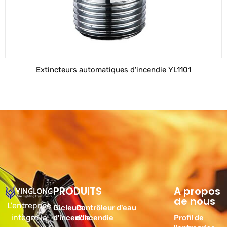
Extincteurs automatiques d'incendie YL1101
PRODUITS
Produits
A propos
de nous
L'entreprise
Gicleurs
Contrôleur d'eau
intègre la
d'incendie
d'incendie
Profil de