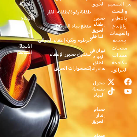
بين التصميم
الحريق
الشركة
والبحث
طفاية رغوة/طفاية الغاز
صنبور
الإنتاج
والتطوير
إطفاء
والإنتاج
مدفع مياه النار DC
الحريق
الشهادات
والمبيعات
الداخلي
خرطوم وبكرة إطفاء الحرائق
وخدمة
الأسئلة
منتجات
نيران في
الشائعة
صندوق صنبور الإطفاء
معدات
الهواء
مكافحة
الطلق
إكسسوارات الحريق
هايترانت
الحرائق.
محول
مضخة
المياه
صمام
إنذار
الحريق
صمام