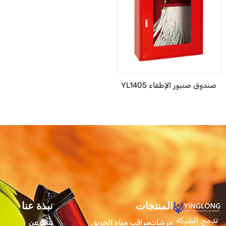
صندوق صنبور الإطفاء YL1405
المنتجات
المنتجات
نبذة عنا
تدمج الشركة
مرشات
مراقب مياه الحريق
نبذة عن